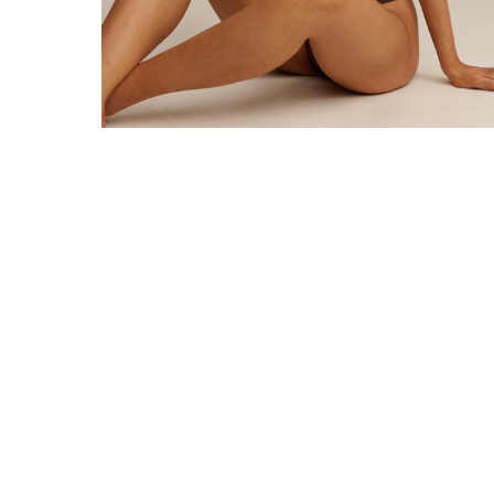
Über uns
Über Tanrevel®
Journal
Tanrevel®-Geschäfte
Presse & Collabs