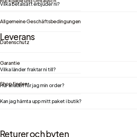
Rückgabe und Umtausch
Vilka betalsätt erbjuder ni?
Allgemeine Geschäftsbedingungen
Leverans
Datenschutz
Garantie
Vilka länder fraktar ni till?
Shop finden
Hur snabbt får jag min order?
Kan jag hämta upp mitt paket i butik?
Returer och byten