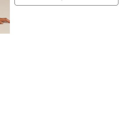
Kategorien
Kundenservice
Bestseller
Kontaktiere Uns
Neuheiten
FAQ
Tanning Spray
30 Tage
Zufriedenheitsgarantie
Selbstbräuner-Mousse