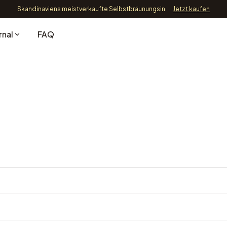
Skandinaviens meistverkaufte Selbstbräunungsinnovation – jetzt nur 89,9 EUR
Jetzt kaufen
rnal
FAQ