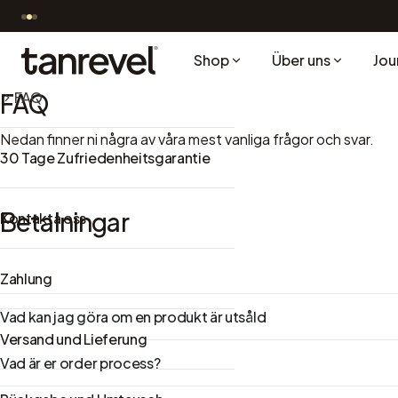
Direkt zum Inhalt
Shop
Über uns
Jou
Tanrevel®
FAQ
FAQ
Nedan finner ni några av våra mest vanliga frågor och svar.
30 Tage Zufriedenheitsgarantie
Betalningar
Kontakta oss
Zahlung
Vad kan jag göra om en produkt är utsåld
Versand und Lieferung
Vad är er order process?