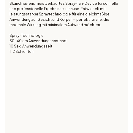
Skandinaviens meistverkauftes Spray-Tan-Device für schnelle
und professionelle Ergebnisse zuhause. Entwickelt mit
leistungsstarker Spraytechnologie für eine gleichmäßige
Anwendung auf Gesicht und Körper — perfekt für alle, die
maximale Wirkung mit minimalem Aufwand möchten.
Spray-Technologie
30–40 cm Anwendungsabstand
10 Sek. Anwendungszeit
1–2 Schichten