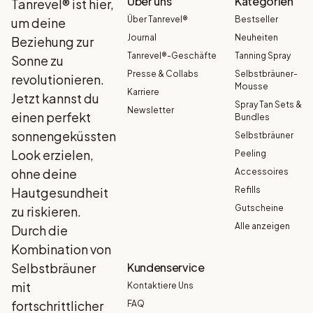
Über uns
Kategorien
Tanrevel® ist hier,
Über Tanrevel®
Bestseller
um deine
Journal
Neuheiten
Beziehung zur
Tanrevel®-Geschäfte
Tanning Spray
Sonne zu
Presse & Collabs
Selbstbräuner-
revolutionieren.
Mousse
Karriere
Jetzt kannst du
Spray Tan Sets &
Newsletter
einen perfekt
Bundles
sonnengeküssten
Selbstbräuner
Look erzielen,
Peeling
ohne deine
Accessoires
Hautgesundheit
Refills
Gutscheine
zu riskieren.
Alle anzeigen
Durch die
Kombination von
Selbstbräuner
Kundenservice
mit
Kontaktiere Uns
fortschrittlicher
FAQ