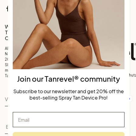
Facebook
Instagram
TikTok
Werde Teil unserer
Tanrevel®
Community
Abonniere unseren
Newsletter und erhalte
20 % Rabatt auf
Skandinaviens
meistverkauftes Spray
©
Allgemeine
Datenschut
Tan Kit!
Join our Tanrevel® community
Tanrevel
Geschäftsbedingungen
Subscribe to our newsletter and get 20% off the
best-selling Spray Tan Device Pro!
Email