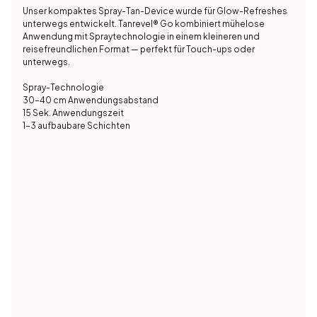
Unser kompaktes Spray-Tan-Device wurde für Glow-Refreshes
unterwegs entwickelt. Tanrevel® Go kombiniert mühelose
Anwendung mit Spraytechnologie in einem kleineren und
reisefreundlichen Format — perfekt für Touch-ups oder
unterwegs.
Spray-Technologie
30–40 cm Anwendungsabstand
15 Sek. Anwendungszeit
1–3 aufbaubare Schichten