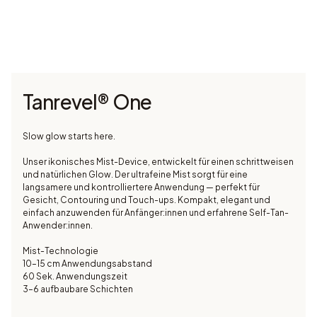
Tanrevel® One
Slow glow starts here.
Unser ikonisches Mist-Device, entwickelt für einen schrittweisen
und natürlichen Glow. Der ultrafeine Mist sorgt für eine
langsamere und kontrolliertere Anwendung — perfekt für
Gesicht, Contouring und Touch-ups. Kompakt, elegant und
einfach anzuwenden für Anfänger:innen und erfahrene Self-Tan-
Anwender:innen.
Mist-Technologie
10–15 cm Anwendungsabstand
60 Sek. Anwendungszeit
3–6 aufbaubare Schichten