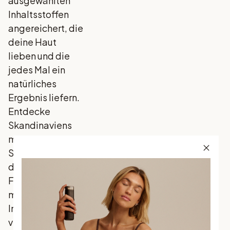
ausgewählten
Inhaltsstoffen
angereichert, die
deine Haut
lieben und die
jedes Mal ein
natürliches
Ergebnis liefern.
Entdecke
Skandinaviens
meistverkauften
Selbstbräuner,
der traditionelle
Favoriten mit
marktführenden
Innovationen
vereint.