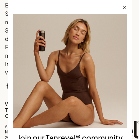
Entdecke
Skandinaviens
meistverkauften
Selbstbräuner,
der traditionelle
Favoriten mit
marktführenden
Innovationen
vereint.
Facebook
Instagram
TikTok
Werde Teil unserer
Tanrevel®
Community
Abonniere unseren
Newsletter und erhalte
Join our Tanrevel® community
20 % Rabatt auf