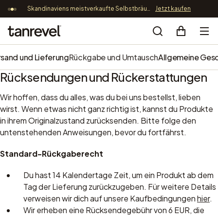
Skandinaviens meistverkaufte Selbstbräunungsinnovation – jetzt nur 89,9 EUR
Jetzt kaufen
Kostenl
Direkt zum Inhalt
Tanrevel®
Search
rsand und Lieferung
Rückgabe und Umtausch
Allgemeine Ges
Rücksendungen und Rückerstattungen
Wir hoffen, dass du alles, was du bei uns bestellst, lieben
wirst. Wenn etwas nicht ganz richtig ist, kannst du Produkte
in ihrem Originalzustand zurücksenden. Bitte folge den
untenstehenden Anweisungen, bevor du fortfährst.
Standard-Rückgaberecht
Du hast 14 Kalendertage Zeit, um ein Produkt ab dem
Tag der Lieferung zurückzugeben. Für weitere Details
verweisen wir dich auf unsere Kaufbedingungen
hier
.
Wir erheben eine Rücksendegebühr von 6 EUR, die