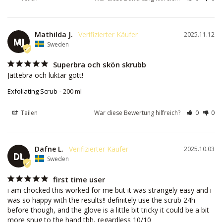
Mathilda J.
2025.11.12
MJ
Sweden
Superbra och skön skrubb
Jättebra och luktar gott!
Exfoliating Scrub
200 ml
Teilen
War diese Bewertung hilfreich?
0
0
Dafne L.
2025.10.03
DL
Sweden
first time user
i am chocked this worked for me but it was strangely easy and i 
was so happy with the results!! definitely use the scrub 24h 
before though, and the glove is a little bit tricky it could be a bit 
more snug to the hand tbh, regardless 10/10