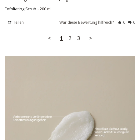
Exfoliating Scrub
200 ml
Teilen
War diese Bewertung hilfreich?
0
0
<
1
2
3
>