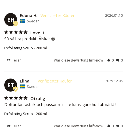
Edona H.
2026.01.10
EH
Sweden
Love it
Så så bra produkt! Älskar 😍
Exfoliating Scrub
200 ml
Teilen
War diese Bewertung hilfreich?
0
0
Elina T.
2025.12.05
ET
Sweden
Otrolig
Doftar fantastisk och passar min lite känsligare hud utmärkt !
Exfoliating Scrub
200 ml
Teilen
War diese Bewertung hilfreich?
0
0