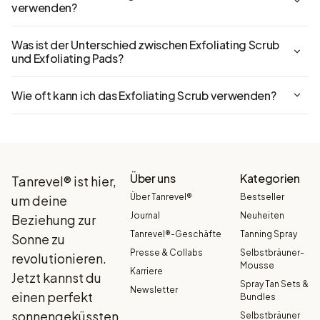
verwenden?
Was ist der Unterschied zwischen Exfoliating Scrub
und Exfoliating Pads?
Wie oft kann ich das Exfoliating Scrub verwenden?
Über uns
Kategorien
Tanrevel® ist hier,
Über Tanrevel®
Bestseller
um deine
Journal
Neuheiten
Beziehung zur
Tanrevel®-Geschäfte
Tanning Spray
Sonne zu
Presse & Collabs
Selbstbräuner-
revolutionieren.
Mousse
Karriere
Jetzt kannst du
Spray Tan Sets &
Newsletter
einen perfekt
Bundles
sonnengeküssten
Selbstbräuner