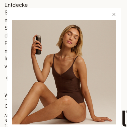
Entdecke
Skandinaviens
meistverkauften
Selbstbräuner,
der traditionelle
Favoriten mit
marktführenden
Innovationen
vereint.
Facebook
Instagram
TikTok
Werde Teil unserer
Tanrevel®
Community
Abonniere unseren
Newsletter und erhalte
20 % Rabatt auf