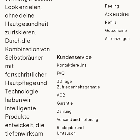
Look erzielen,
Peeling
ohne deine
Accessoires
Hautgesundheit
Refills
Gutscheine
zu riskieren.
Alle anzeigen
Durch die
Kombination von
Selbstbräuner
Kundenservice
mit
Kontaktiere Uns
fortschrittlicher
FAQ
Hautpflege und
30 Tage
Zufriedenheitsgarantie
Technologie
AGB
haben wir
Garantie
intelligente
Zahlung
Produkte
Versand und Lieferung
entwickelt, die
Rückgabe und
tiefenwirksam
Umtausch