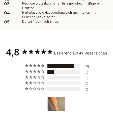
03
Regt die Blutzirkulation an für einen gleichmäßigeren
Hautton.
04
Hinterlässt die Haut seidenweich und intensiv mit
Feuchtigkeit versorgt.
05
Duftet frisch nach Zitrus.
4,8
Basierend auf 41 Rezensionen
33
8
0
0
0