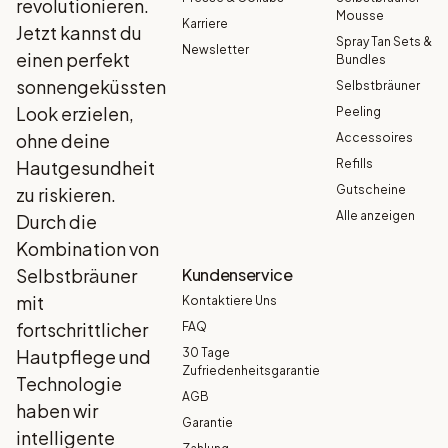
revolutionieren.
Mousse
Karriere
Jetzt kannst du
Spray Tan Sets &
Newsletter
einen perfekt
Bundles
sonnengeküssten
Selbstbräuner
Look erzielen,
Peeling
ohne deine
Accessoires
Hautgesundheit
Refills
Gutscheine
zu riskieren.
Alle anzeigen
Durch die
Kombination von
Selbstbräuner
Kundenservice
mit
Kontaktiere Uns
fortschrittlicher
FAQ
Hautpflege und
30 Tage
Zufriedenheitsgarantie
Technologie
AGB
haben wir
Garantie
intelligente