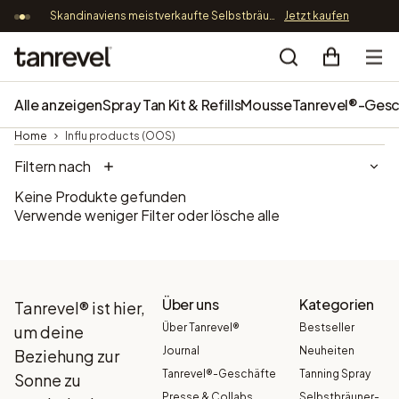
Skandinaviens meistverkaufte Selbstbräunungsinnovation – jetzt nur 89,9 EUR
Jetzt kaufen
Kostenl
Direkt zum Inhalt
Tanrevel®
Search
Alle anzeigen
Spray Tan Kit & Refills
Mousse
Tanrevel®-Gesc
Home
Influ products (OOS)
Filtern nach
Keine Produkte gefunden
Verwende weniger Filter oder
lösche alle
Über uns
Kategorien
Tanrevel® ist hier,
Über Tanrevel®
Bestseller
um deine
Journal
Neuheiten
Beziehung zur
Tanrevel®-Geschäfte
Tanning Spray
Sonne zu
Presse & Collabs
Selbstbräuner-