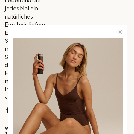
lieben und die
jedes Mal ein
natürliches
Ergebnis liefern.
Entdecke
Skandinaviens
meistverkauften
Selbstbräuner,
der traditionelle
Favoriten mit
marktführenden
Innovationen
vereint.
Facebook
Instagram
TikTok
Werde Teil unserer
Tanrevel®