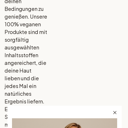
deinen
Bedingungen zu
genießen. Unsere
100% veganen
Produkte sind mit
sorgfältig
ausgewählten
Inhaltsstoffen
angereichert, die
deine Haut
lieben und die
jedes Mal ein
natürliches
Ergebnis liefern.
Entdecke
Skandinaviens
meistverkauften