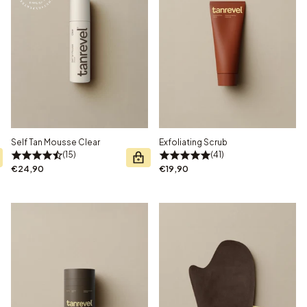
Self Tan Mousse Clear
Exfoliating Scrub
15
41
€24,90
€19,90