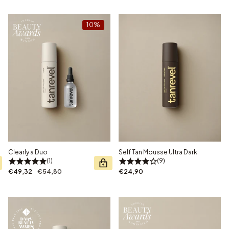
10%
Clearly a Duo
Self Tan Mousse Ultra Dark
1
9
€49,32
€54,80
€24,90