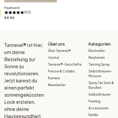
Haarband
152
€9,90
Über uns
Kategorien
Tanrevel® ist hier,
Über Tanrevel®
Bestseller
um deine
Journal
Neuheiten
Beziehung zur
Tanrevel®-Geschäfte
Tanning Spray
Sonne zu
Presse & Collabs
Selbstbräuner-
revolutionieren.
Mousse
Karriere
Jetzt kannst du
Spray Tan Sets &
Newsletter
einen perfekt
Bundles
sonnengeküssten
Selbstbräuner
Look erzielen,
Peeling
ohne deine
Accessoires
Hautgesundheit
Refills