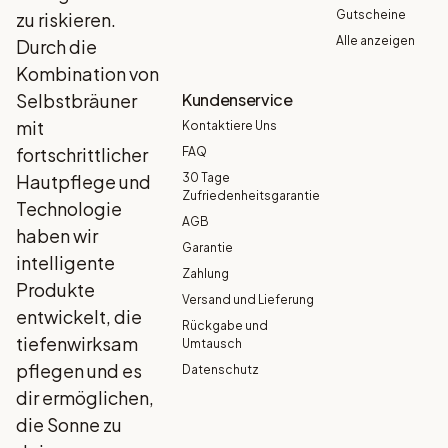
Gutscheine
zu riskieren.
Alle anzeigen
Durch die
Kombination von
Selbstbräuner
Kundenservice
mit
Kontaktiere Uns
fortschrittlicher
FAQ
Hautpflege und
30 Tage
Zufriedenheitsgarantie
Technologie
AGB
haben wir
Garantie
intelligente
Zahlung
Produkte
Versand und Lieferung
entwickelt, die
Rückgabe und
tiefenwirksam
Umtausch
pflegen und es
Datenschutz
dir ermöglichen,
die Sonne zu