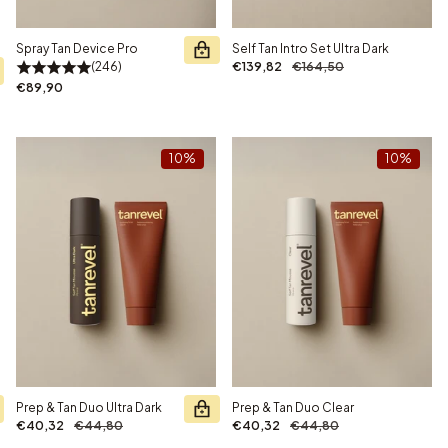
Spray Tan Device Pro
Self Tan Intro Set Ultra Dark
246
€139,82
€164,50
€89,90
10%
10%
Prep & Tan Duo Ultra Dark
Prep & Tan Duo Clear
€40,32
€44,80
€40,32
€44,80